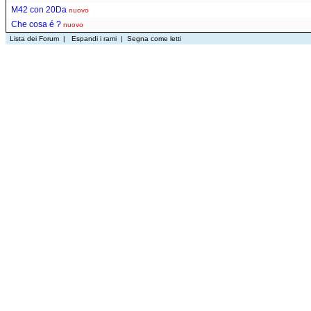
M42 con 20Da
nuovo
Che cosa é ?
nuovo
Lista dei Forum
|
Espandi i rami
|
Segna come letti