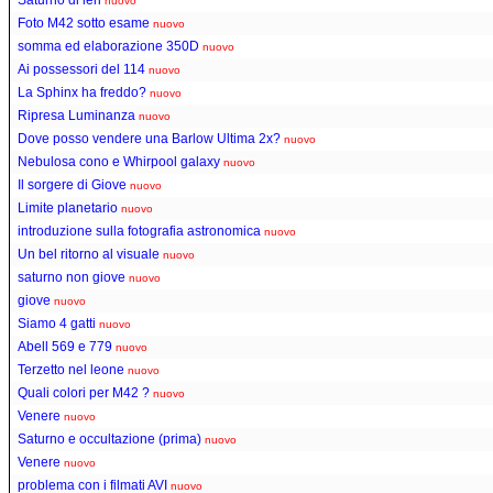
nuovo
Foto M42 sotto esame
nuovo
somma ed elaborazione 350D
nuovo
Ai possessori del 114
nuovo
La Sphinx ha freddo?
nuovo
Ripresa Luminanza
nuovo
Dove posso vendere una Barlow Ultima 2x?
nuovo
Nebulosa cono e Whirpool galaxy
nuovo
Il sorgere di Giove
nuovo
Limite planetario
nuovo
introduzione sulla fotografia astronomica
nuovo
Un bel ritorno al visuale
nuovo
saturno non giove
nuovo
giove
nuovo
Siamo 4 gatti
nuovo
Abell 569 e 779
nuovo
Terzetto nel leone
nuovo
Quali colori per M42 ?
nuovo
Venere
nuovo
Saturno e occultazione (prima)
nuovo
Venere
nuovo
problema con i filmati AVI
nuovo