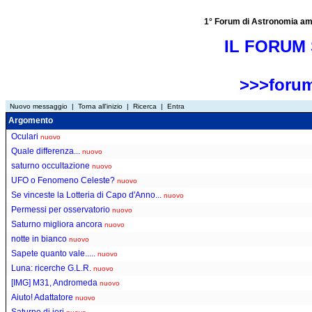
1° Forum di Astronomia amator
IL FORUM 
>>>forum
Nuovo messaggio
|
Torna all'inizio
|
Ricerca
|
Entra
Argomento
Oculari
nuovo
Quale differenza...
nuovo
saturno occultazione
nuovo
UFO o Fenomeno Celeste?
nuovo
Se vinceste la Lotteria di Capo d'Anno...
nuovo
Permessi per osservatorio
nuovo
Saturno migliora ancora
nuovo
notte in bianco
nuovo
Sapete quanto vale.....
nuovo
Luna: ricerche G.L.R.
nuovo
[IMG] M31, Andromeda
nuovo
Aiuto! Adattatore
nuovo
Saturno di ieri