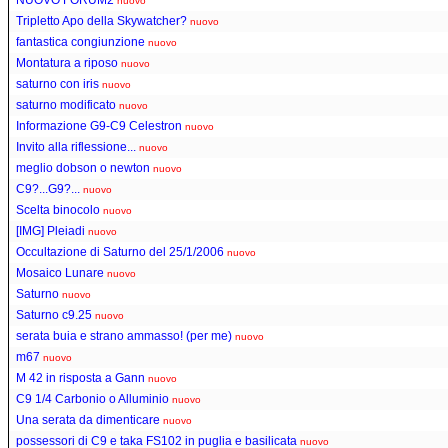
nuovo
Tripletto Apo della Skywatcher?
nuovo
fantastica congiunzione
nuovo
Montatura a riposo
nuovo
saturno con iris
nuovo
saturno modificato
nuovo
Informazione G9-C9 Celestron
nuovo
Invito alla riflessione...
nuovo
meglio dobson o newton
nuovo
C9?...G9?...
nuovo
Scelta binocolo
nuovo
[IMG] Pleiadi
nuovo
Occultazione di Saturno del 25/1/2006
nuovo
Mosaico Lunare
nuovo
Saturno
nuovo
Saturno c9.25
nuovo
serata buia e strano ammasso! (per me)
nuovo
m67
nuovo
M 42 in risposta a Gann
nuovo
C9 1/4 Carbonio o Alluminio
nuovo
Una serata da dimenticare
nuovo
possessori di C9 e taka FS102 in puglia e basilicata
nuovo