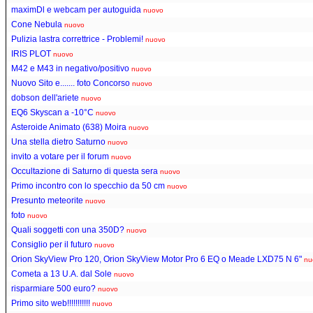
maximDl e webcam per autoguida
nuovo
Cone Nebula
nuovo
Pulizia lastra correttrice - Problemi!
nuovo
IRIS PLOT
nuovo
M42 e M43 in negativo/positivo
nuovo
Nuovo Sito e....... foto Concorso
nuovo
dobson dell'ariete
nuovo
EQ6 Skyscan a -10°C
nuovo
Asteroide Animato (638) Moira
nuovo
Una stella dietro Saturno
nuovo
invito a votare per il forum
nuovo
Occultazione di Saturno di questa sera
nuovo
Primo incontro con lo specchio da 50 cm
nuovo
Presunto meteorite
nuovo
foto
nuovo
Quali soggetti con una 350D?
nuovo
Consiglio per il futuro
nuovo
Orion SkyView Pro 120, Orion SkyView Motor Pro 6 EQ o Meade LXD75 N 6"
nu
Cometa a 13 U.A. dal Sole
nuovo
risparmiare 500 euro?
nuovo
Primo sito web!!!!!!!!!!!
nuovo