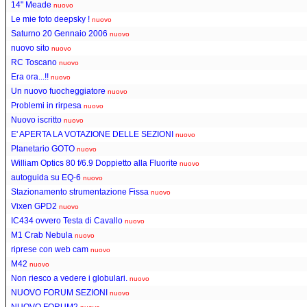
14" Meade
nuovo
Le mie foto deepsky !
nuovo
Saturno 20 Gennaio 2006
nuovo
nuovo sito
nuovo
RC Toscano
nuovo
Era ora...!!
nuovo
Un nuovo fuocheggiatore
nuovo
Problemi in rirpesa
nuovo
Nuovo iscritto
nuovo
E' APERTA LA VOTAZIONE DELLE SEZIONI
nuovo
Planetario GOTO
nuovo
William Optics 80 f/6.9 Doppietto alla Fluorite
nuovo
autoguida su EQ-6
nuovo
Stazionamento strumentazione Fissa
nuovo
Vixen GPD2
nuovo
IC434 ovvero Testa di Cavallo
nuovo
M1 Crab Nebula
nuovo
riprese con web cam
nuovo
M42
nuovo
Non riesco a vedere i globulari.
nuovo
NUOVO FORUM SEZIONI
nuovo
NUOVO FORUM2